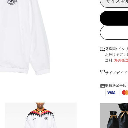
サイズを
発送国: イタ
お届け予定：
送料:
海外発
サイズガイド
取扱決済手段