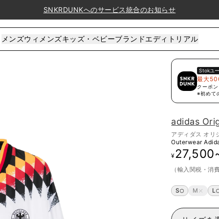
SNKRDUNKへのサービス統合のお知らせ
メンズ
ウィメンズ
キッズ・ベビー
ブランド
エディトリアル
Stok
ユ
最大50
クーポン
※初めて
adidas Ori
アディダス オリ
Outerwear Adid
27,500
¥
（輸入関税・消
S
M
L