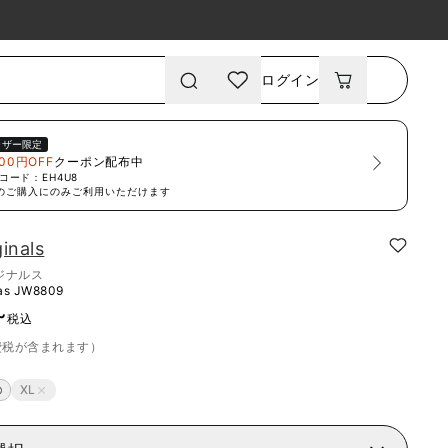
ログイン
ーザー限定
00円OFF
クーポン配布中
コード：
EH4U8
のご購入にのみご利用いただけます
ginals
ジナルス
as
JW8809
~
税込
費税が含まれます）
XL