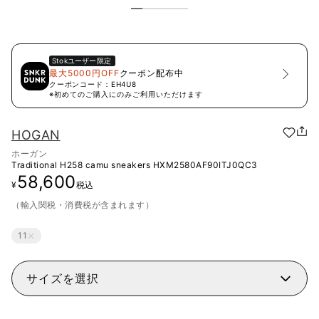
Stok
ユーザー限定
最大5000円OFF
クーポン配布中
クーポンコード：
EH4U8
※初めてのご購入にのみご利用いただけます
HOGAN
ホーガン
Traditional H258 camu sneakers
HXM2580AF90ITJ0QC3
58,600
¥
税込
（輸入関税・消費税が含まれます）
11
サイズを選択