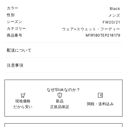
カラー
Black
性別
メンズ
シーズン
FW20/21
カテゴリー
ウェア
>
スウェット・フーディー
商品番号
M1R180TEP218179
配送について
注意事項
なぜStokなのか？
現地価格
新品
関税・送料込み
だから安い
正規品保証