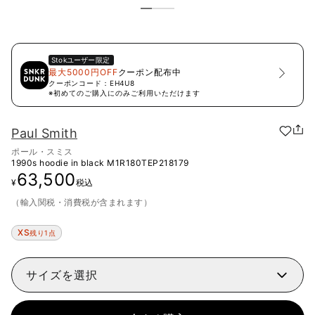
Stok
ユーザー限定
最大5000円OFF
クーポン配布中
クーポンコード：
EH4U8
※初めてのご購入にのみご利用いただけます
Paul Smith
ポール・スミス
1990s hoodie in black
M1R180TEP218179
63,500
¥
税込
（輸入関税・消費税が含まれます）
XS
残り1点
サイズを選択