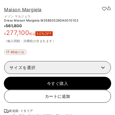
Maison Margiela
メゾン マルジェラ
Dress Maison Margiela
M35850S29DA0010102
561,800
¥
277,100
50
%OFF
¥
税込
（輸入関税・消費税が含まれます）
IT 40
残り1点
サイズを選択
今すぐ購入
カートに追加
発送国: イタリア