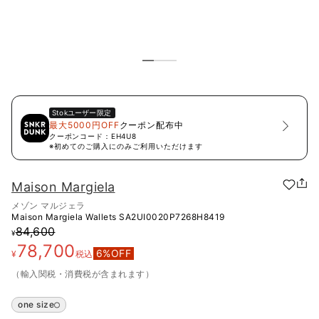
Stok
ユーザー限定
最大5000円OFF
クーポン配布中
クーポンコード：
EH4U8
※初めてのご購入にのみご利用いただけます
Maison Margiela
メゾン マルジェラ
Maison Margiela Wallets
SA2UI0020P7268H8419
84,600
¥
78,700
6
%OFF
¥
税込
（輸入関税・消費税が含まれます）
one size