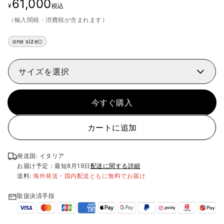
61,000
¥
税込
（輸入関税・消費税が含まれます）
one size
サイズを選択
今すぐ購入
カートに追加
発送国: イタリア
お届け予定：最短
8月19日
配送に関する詳細
送料:
海外発送・国内配送ともに無料でお届け
取扱決済手段