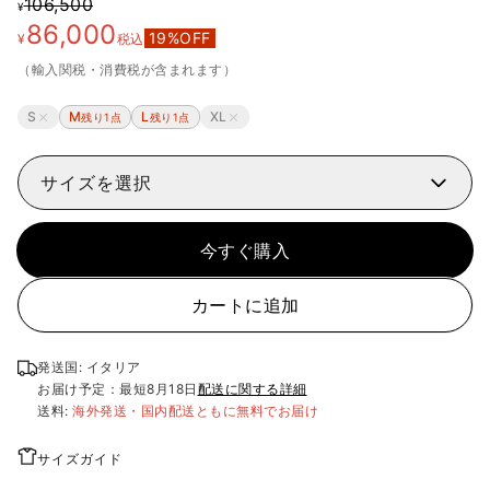
106,500
¥
86,000
19
%OFF
¥
税込
（輸入関税・消費税が含まれます）
S
M
L
XL
残り1点
残り1点
サイズを選択
今すぐ購入
カートに追加
発送国: イタリア
お届け予定：最短
8月18日
配送に関する詳細
送料:
海外発送・国内配送ともに無料でお届け
サイズガイド