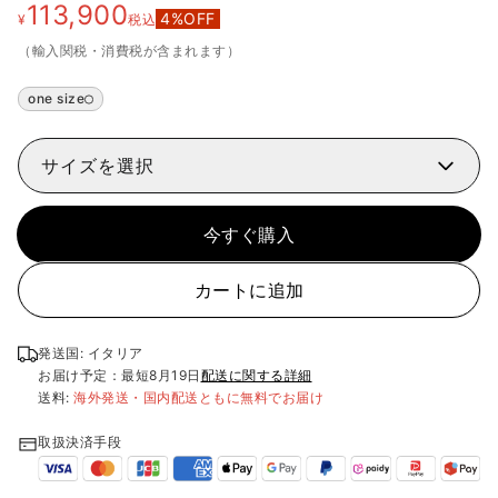
113,900
4
%OFF
¥
税込
（輸入関税・消費税が含まれます）
one size
サイズを選択
今すぐ購入
カートに追加
発送国: イタリア
お届け予定：最短
8月19日
配送に関する詳細
送料:
海外発送・国内配送ともに無料でお届け
取扱決済手段