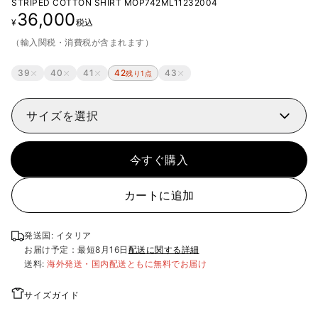
STRIPED COTTON SHIRT
MOP742ML11232004
36,000
¥
税込
（輸入関税・消費税が含まれます）
39
40
41
42
43
残り1点
サイズを選択
今すぐ購入
カートに追加
発送国: イタリア
お届け予定：最短
8月16日
配送に関する詳細
送料:
海外発送・国内配送ともに無料でお届け
サイズガイド