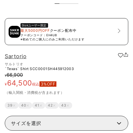
Stok
ユーザー限定
最大5000円OFF
クーポン配布中
クーポンコード：
EH4U8
※初めてのご購入にのみご利用いただけます
Sartorio
サルトリオ
`Texas` Shirt
SCC0001SH445912003
66,900
¥
64,500
3
%OFF
¥
税込
（輸入関税・消費税が含まれます）
39
40
41
42
43
サイズを選択