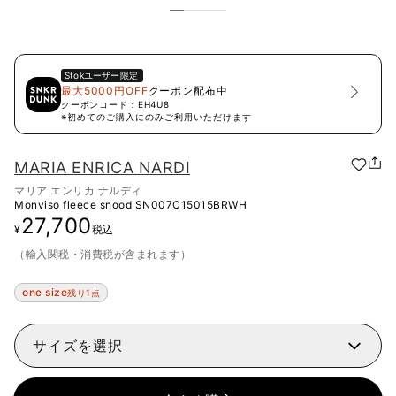
Stok
ユーザー限定
最大5000円OFF
クーポン配布中
クーポンコード：
EH4U8
※初めてのご購入にのみご利用いただけます
MARIA ENRICA NARDI
マリア エンリカ ナルディ
Monviso fleece snood
SN007C15015BRWH
27,700
¥
税込
（輸入関税・消費税が含まれます）
one size
残り1点
サイズを選択