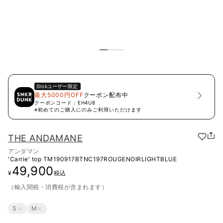
Stok
ユーザー限定
最大5000円OFF
クーポン配布中
クーポンコード：
EH4U8
※初めてのご購入にのみご利用いただけます
THE ANDAMANE
アンダマン
'Carrie' top
TM190917BTNC197ROUGENOIRLIGHTBLUE
49,900
¥
税込
（輸入関税・消費税が含まれます）
S
M