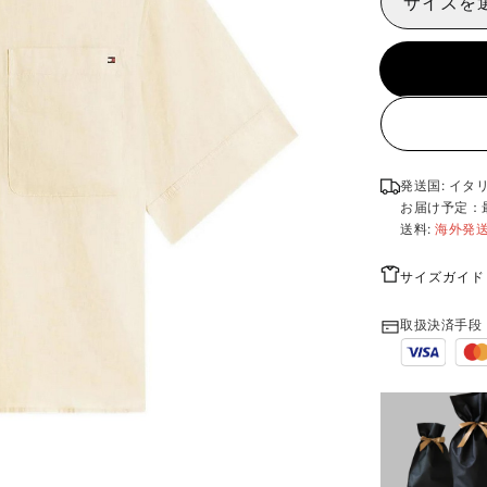
サイズを
発送国: イタ
お届け予定：
送料:
海外発
サイズガイド
取扱決済手段