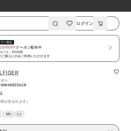
ログイン
ーザー限定
00円OFF
クーポン配布中
コード：
EH4U8
のご購入にのみご利用いただけます
LFIGER
ィガー
WW48925ACR
込
費税が含まれます）
M
L
点