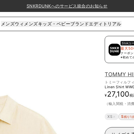
SNKRDUNKへのサービス統合のお知らせ
メンズ
ウィメンズ
キッズ・ベビー
ブランド
エディトリアル
Stok
ユ
最大50
クーポン
※初めて
TOMMY HI
トミーフィルフ
Linen Shirt
WW0
27,100
¥
税
（輸入関税・消
XS
S
残り1