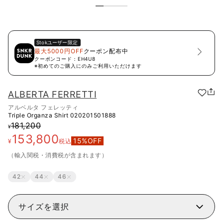
Stok
ユーザー限定
最大5000円OFF
クーポン配布中
クーポンコード：
EH4U8
※初めてのご購入にのみご利用いただけます
ALBERTA FERRETTI
アルベルタ フェレッティ
Triple Organza Shirt
020201501888
181,200
¥
153,800
15
%OFF
¥
税込
（輸入関税・消費税が含まれます）
42
44
46
サイズを選択