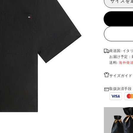
サイズを
発送国: イタ
お届け予定：
送料:
海外発
サイズガイド
取扱決済手段