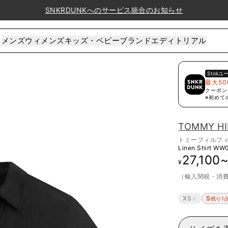
SNKRDUNKへのサービス統合のお知らせ
メンズ
ウィメンズ
キッズ・ベビー
ブランド
エディトリアル
Stok
ユ
最大50
クーポン
※初めて
TOMMY HI
トミーフィルフ
Linen Shirt
WW0
27,100
¥
（輸入関税・消
XS
S
残り1