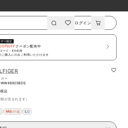
ログイン
ーザー限定
00円OFF
クーポン配布中
コード：
EH4U8
のご購入にのみご利用いただけます
LFIGER
ィガー
WW48925BDS
~
税込
費税が含まれます）
M
L
点
残り1点