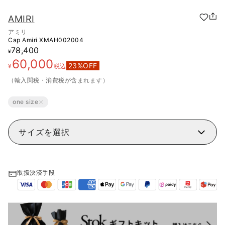
AMIRI
アミリ
Cap Amiri
XMAH002004
78,400
¥
60,000
23
%OFF
¥
税込
（輸入関税・消費税が含まれます）
one size
サイズを選択
取扱決済手段