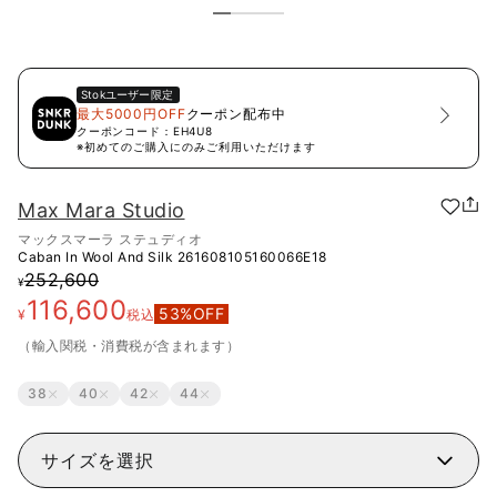
Stok
ユーザー限定
最大5000円OFF
クーポン配布中
クーポンコード：
EH4U8
※初めてのご購入にのみご利用いただけます
Max Mara Studio
マックスマーラ ステュディオ
Caban In Wool And Silk
261608105160066E18
252,600
¥
116,600
53
%OFF
¥
税込
（輸入関税・消費税が含まれます）
38
40
42
44
サイズを選択