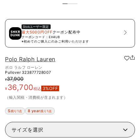
Stok
ユーザー限定
最大5000円OFF
クーポン配布中
クーポンコード：
EH4U8
※初めてのご購入にのみご利用いただけます
Polo Ralph Lauren
ポロ ラルフ ローレン
Pullover
323877728007
37,900
¥
36,700
3
%OFF
¥
税込
（輸入関税・消費税が含まれます）
S
8 year
残り1点
残り1点
サイズを選択