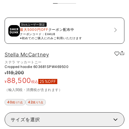
Stok
ユーザー限定
最大5000円OFF
クーポン配布中
クーポンコード：
EH4U8
※初めてのご購入にのみご利用いただけます
Stella McCartney
ステラ マッカートニー
Cropped hoodie
603681SPW469500
119,200
¥
88,500
25
%OFF
¥
税込
（輸入関税・消費税が含まれます）
40
42
残り1点
残り1点
サイズを選択