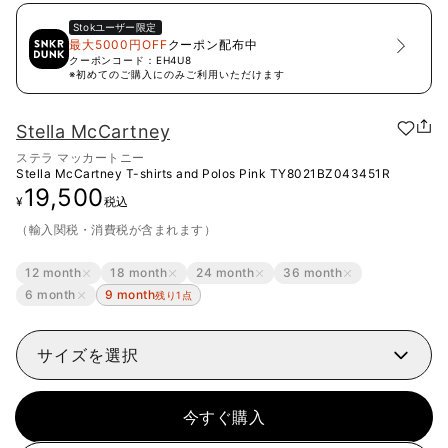
Stok
ユーザー限定
最大5000円OFF
クーポン配布中
クーポンコード：
EH4U8
※初めてのご購入にのみご利用いただけます
Stella McCartney
ステラ マッカートニー
Stella McCartney T-shirts and Polos Pink
TY8021BZ043451R
19,500
¥
税込
（輸入関税・消費税が含まれます）
12 month
18 month
24 month
36 month
6 month
9 month
残り1点
サイズを選択
今すぐ購入