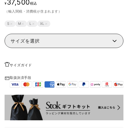
37,500
¥
税込
（輸入関税・消費税が含まれます）
S
M
L
XL
サイズを選択
サイズガイド
取扱決済手段