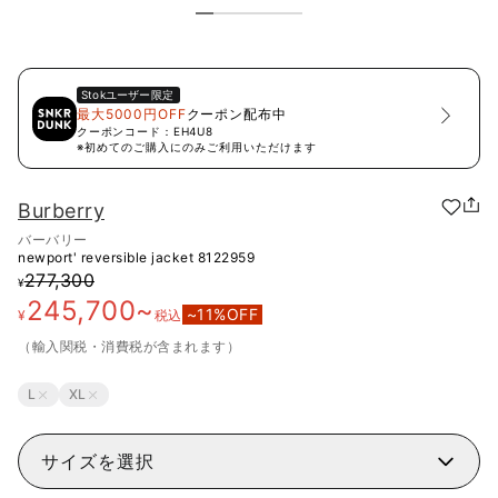
Stok
ユーザー限定
最大5000円OFF
クーポン配布中
クーポンコード：
EH4U8
※初めてのご購入にのみご利用いただけます
Burberry
バーバリー
newport' reversible jacket
8122959
277,300
¥
245,700
~
~
11
%OFF
¥
税込
（輸入関税・消費税が含まれます）
L
XL
サイズを選択