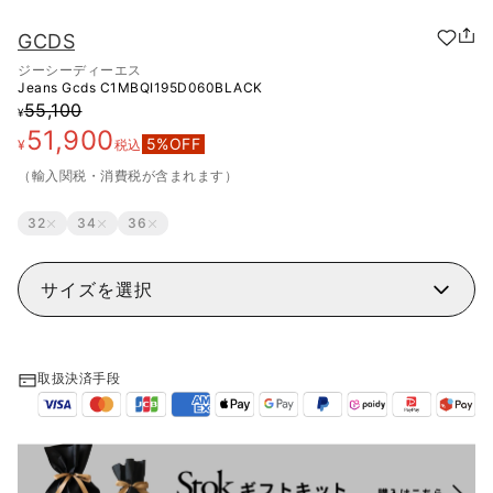
GCDS
ジーシーディーエス
Jeans Gcds
C1MBQI195D060BLACK
55,100
¥
51,900
5
%OFF
¥
税込
（輸入関税・消費税が含まれます）
32
34
36
サイズを選択
取扱決済手段