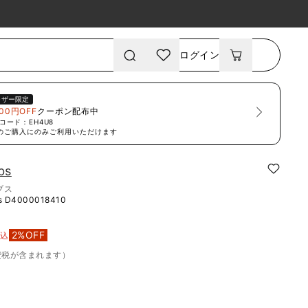
ログイン
ーザー限定
00円OFF
クーポン配布中
コード：
EH4U8
のご購入にのみご利用いただけます
bs
ブス
s
D4000018410
2
%OFF
税込
費税が含まれます）