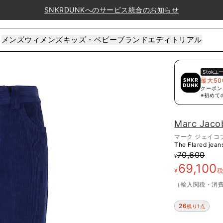
SNKRDUNKへのサービス統合のお知らせ
メンズ
ウィメンズ
キッズ・ベビー
ブランド
エディトリアル
Stok
ユ
最大50
クーポン
※初めて
Marc Jaco
マーク ジェイコ
The Flared jean
70,600
¥
69,100
¥
（輸入関税・消
26
残り1点