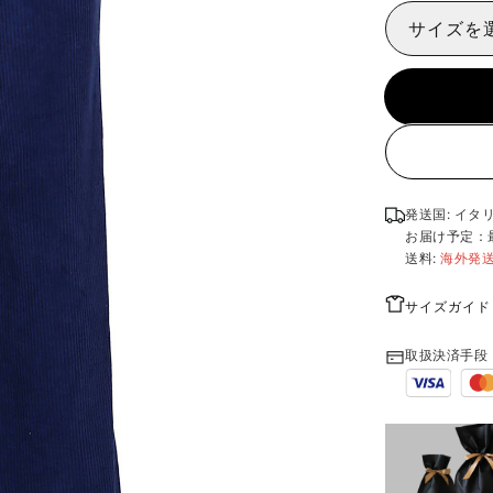
サイズを
発送国: イタ
お届け予定：
送料:
海外発
サイズガイド
取扱決済手段