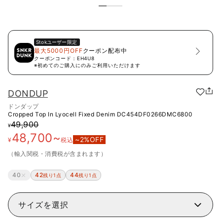
Stok
ユーザー限定
最大5000円OFF
クーポン配布中
クーポンコード：
EH4U8
※初めてのご購入にのみご利用いただけます
DONDUP
ドンダップ
Cropped Top In Lyocell Fixed Denim
DC454DF0266DMC6800
49,900
¥
48,700
~
~
2
%OFF
¥
税込
（輸入関税・消費税が含まれます）
40
42
44
残り1点
残り1点
サイズを選択