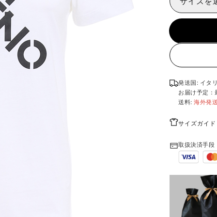
サイズを
発送国: イタ
お届け予定：
送料:
海外発
サイズガイド
取扱決済手段