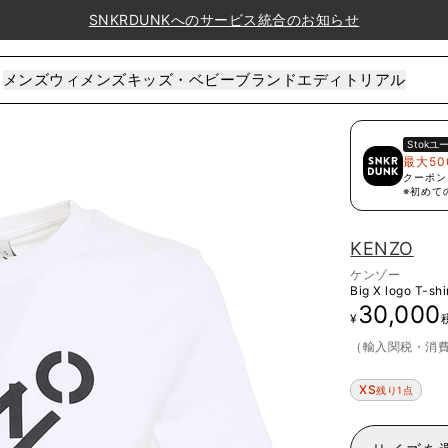
SNKRDUNKへのサービス統合のお知らせ
メンズ
ウィメンズ
キッズ・ベビー
ブランド
エディトリアル
Stok
ユ
最大50
クーポン
※初めて
KENZO
ケンゾー
Big X logo T-shi
30,000
¥
（輸入関税・消
XS
残り1点