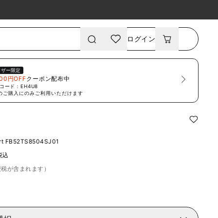
ログイン
ーザー限定
00円OFF
クーポン配布中
コード：
EH4U8
のご購入にのみご利用いただけます
rt
FB52TS8504SJ01
税込
費税が含まれます）