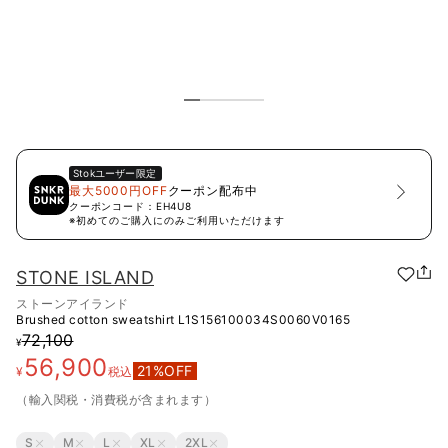
Stok
ユーザー限定
最大5000円OFF
クーポン配布中
クーポンコード：
EH4U8
※初めてのご購入にのみご利用いただけます
STONE ISLAND
ストーンアイランド
Brushed cotton sweatshirt
L1S156100034S0060V0165
72,100
¥
56,900
21
%OFF
¥
税込
（輸入関税・消費税が含まれます）
S
M
L
XL
2XL