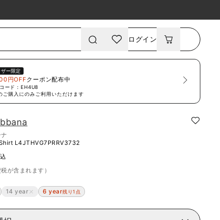
ログイン
ーザー限定
00円OFF
クーポン配布中
コード：
EH4U8
のご購入にのみご利用いただけます
abbana
ーナ
Shirt
L4JTHVG7PRRV3732
税込
費税が含まれます）
14 year
6 year
残り1点