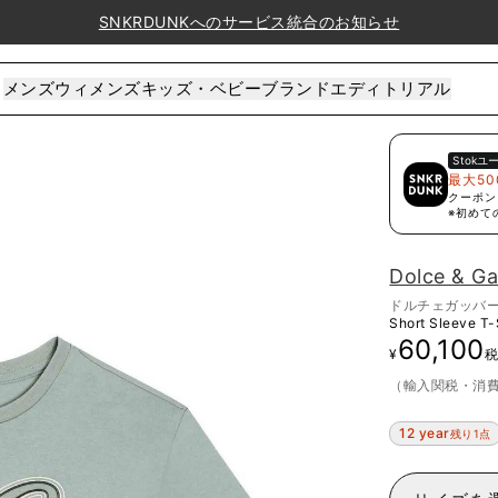
SNKRDUNKへのサービス統合のお知らせ
メンズ
ウィメンズ
キッズ・ベビー
ブランド
エディトリアル
Stok
ユ
最大50
クーポン
※初めて
Dolce & G
ドルチェガッバ
Short Sleeve T-
60,100
¥
（輸入関税・消
12 year
残り1点