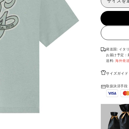
サイズを
発送国: イタ
お届け予定：
送料:
海外発
サイズガイド
取扱決済手段