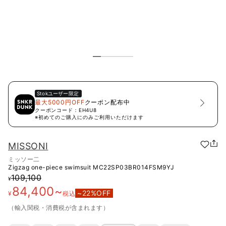
Stok
ユーザー限定
最大5000円OFF
クーポン配布中
クーポンコード：
EH4U8
※初めてのご購入にのみご利用いただけます
MISSONI
ミッソー二
Zigzag one-piece swimsuit
MC22SP03BR014FSM9YJ
109,100
¥
84,400
~
~
22
%OFF
¥
税込
（輸入関税・消費税が含まれます）