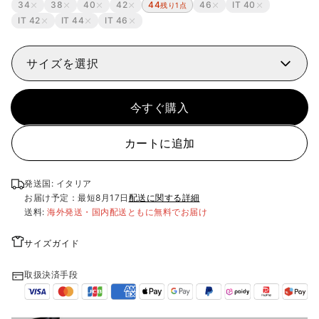
34
38
40
42
44
46
IT 40
残り1点
IT 42
IT 44
IT 46
サイズを選択
今すぐ購入
カートに追加
発送国: イタリア
お届け予定：最短
8月17日
配送に関する詳細
送料:
海外発送・国内配送ともに無料でお届け
サイズガイド
取扱決済手段