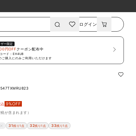
ログイン
ーザー限定
00円OFF
クーポン配布中
コード：
EH4U8
のご購入にのみご利用いただけます
2547TXMRU823
9
%OFF
税込
費税が含まれます）
31
32
33
残り1点
残り1点
残り1点