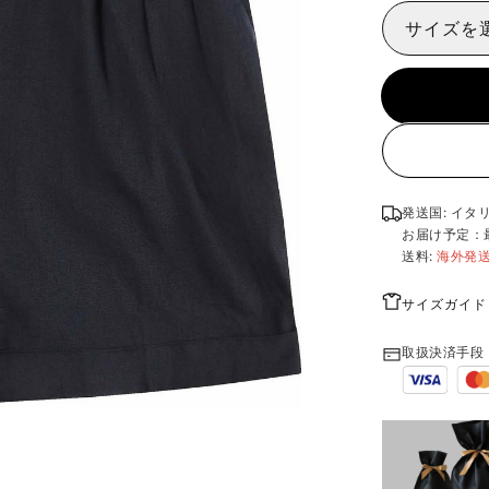
サイズを
発送国: イタ
お届け予定：
送料:
海外発
サイズガイド
取扱決済手段