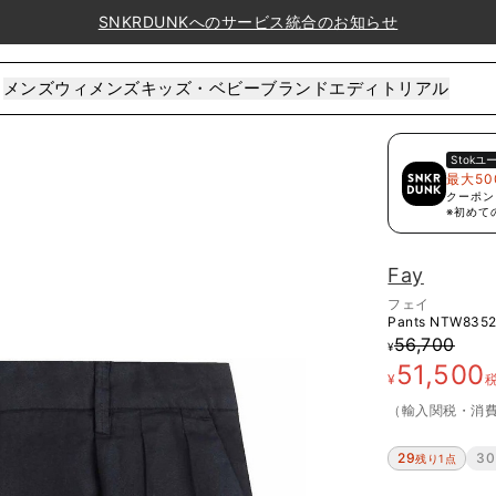
SNKRDUNKへのサービス統合のお知らせ
メンズ
ウィメンズ
キッズ・ベビー
ブランド
エディトリアル
Stok
ユ
最大50
クーポン
※初めて
Fay
フェイ
Pants
NTW835
56,700
¥
51,500
¥
（輸入関税・消
29
30
残り1点