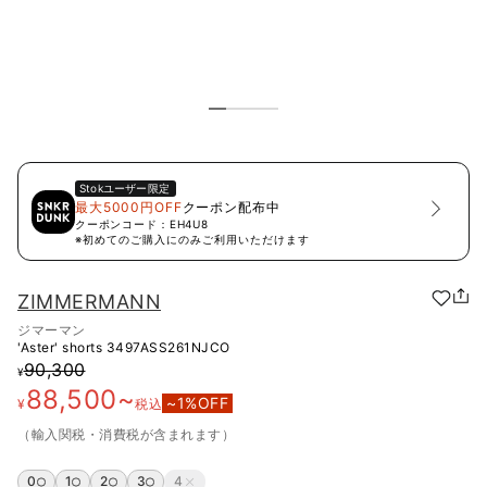
Stok
ユーザー限定
最大5000円OFF
クーポン配布中
クーポンコード：
EH4U8
※初めてのご購入にのみご利用いただけます
ZIMMERMANN
ジマーマン
'Aster' shorts
3497ASS261NJCO
90,300
¥
88,500
~
~
1
%OFF
¥
税込
（輸入関税・消費税が含まれます）
0
1
2
3
4