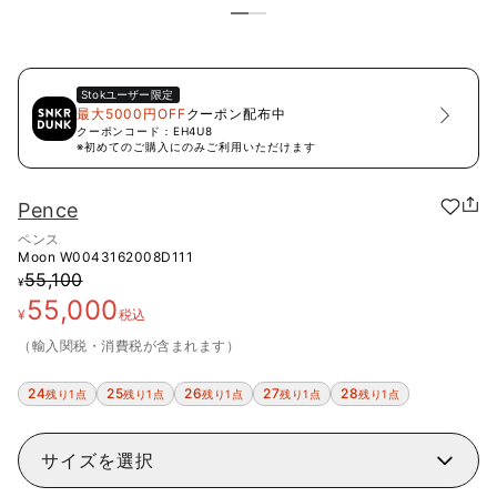
Stok
ユーザー限定
最大5000円OFF
クーポン配布中
クーポンコード：
EH4U8
※初めてのご購入にのみご利用いただけます
Pence
ペンス
Moon
W0043162008D111
55,100
¥
55,000
¥
税込
（輸入関税・消費税が含まれます）
24
25
26
27
28
残り1点
残り1点
残り1点
残り1点
残り1点
サイズを選択