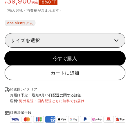
39,900
18
%OFF
¥
税込
（輸入関税・消費税が含まれます）
one size
残り1点
サイズを選択
今すぐ購入
カートに追加
発送国: イタリア
お届け予定：最短
8月15日
配送に関する詳細
送料:
海外発送・国内配送ともに無料でお届け
取扱決済手段