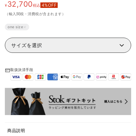
32,700
4
%OFF
¥
税込
（輸入関税・消費税が含まれます）
one size
サイズを選択
取扱決済手段
商品説明