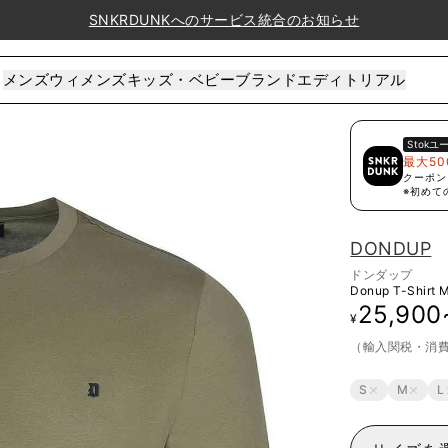
SNKRDUNKへのサービス統合のお知らせ
メンズ
ウィメンズ
キッズ・ベビー
ブランド
エディトリアル
Stok
ユ
最大50
クーポン
※初めて
DONDUP
ドンダップ
Donup T-Shirt 
25,900
¥
（輸入関税・消
S
M
L