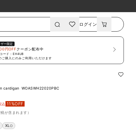
ログイン
ーザー限定
00円OFF
クーポン配布中
コード：
EH4U8
のご購入にのみご利用いただけます
in cardigan
WOASWH22020PBC
11
%OFF
税込
費税が含まれます）
XL