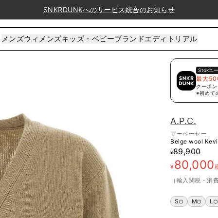
SNKRDUNKへのサービス統合のお知らせ
メンズ
ウィメンズ
キッズ・ベビー
ブランド
エディトリアル
Stok
ユ
最大50
クーポン
※初めて
A.P.C.
アーペーセー
Beige wool Kev
89,900
¥
80,000
¥
（輸入関税・消
S
M
L