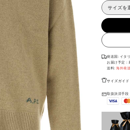
サイズを
発送国: イタ
お届け予定：
送料:
海外発
サイズガイド
取扱決済手段