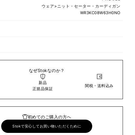
ウェア
>
ニット・セーター・カーディガン
WR3KC08W63H0NO
なぜStokなのか？
新品
関税・送料込み
い
正規品保証
初めてのご購入の方へ
Stokで安心してお買い物いただくために