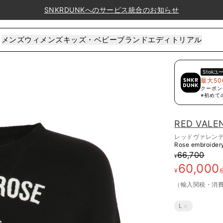
SNKRDUNKへのサービス統合のお知らせ
メンズ
ウィメンズ
キッズ・ベビー
ブランド
エディトリアル
Stok
ユ
最大50
クーポン
※初めて
RED VALE
レッドヴァレン
Rose embroider
66,700
¥
60,000
¥
（輸入関税・消
L