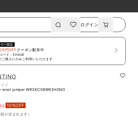
ログイン
ーザー限定
00円OFF
クーポン配布中
コード：
EH4U8
のご購入にのみご利用いただけます
NTINO
ティノ
y wool jumper
WR3KC08W63H0NO
10
%OFF
税込
費税が含まれます）