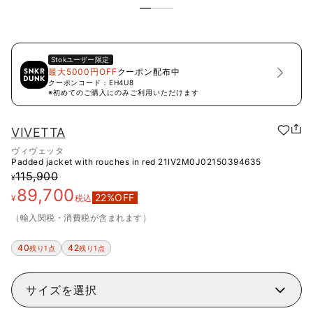
Stok
ユーザー限定
最大5000円OFF
クーポン配布中
クーポンコード：
EH4U8
※初めてのご購入にのみご利用いただけます
VIVETTA
ヴィヴェッタ
Padded jacket with rouches in red
21IV2M0J02150394635
115,900
¥
89,700
22
%OFF
¥
税込
（輸入関税・消費税が含まれます）
40
42
残り1点
残り1点
サイズを選択