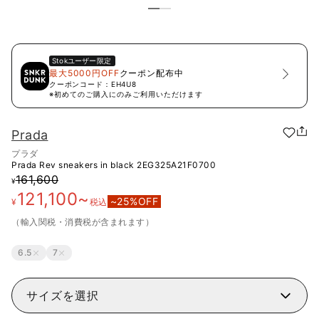
Stok
ユーザー限定
最大5000円OFF
クーポン配布中
クーポンコード：
EH4U8
※初めてのご購入にのみご利用いただけます
Prada
プラダ
Prada Rev sneakers in black
2EG325A21F0700
161,600
¥
121,100
~
~
25
%OFF
¥
税込
（輸入関税・消費税が含まれます）
6.5
7
サイズを選択