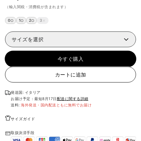
（輸入関税・消費税が含まれます）
0
1
2
3
サイズを選択
今すぐ購入
カートに追加
発送国: イタリア
お届け予定：最短
8月17日
配送に関する詳細
送料:
海外発送・国内配送ともに無料でお届け
サイズガイド
取扱決済手段