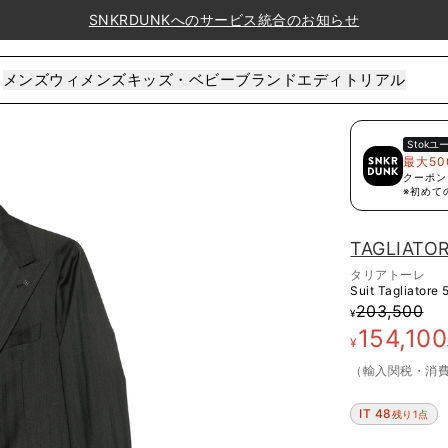
SNKRDUNKへのサービス統合のお知らせ
メンズ
ウィメンズ
キッズ・ベビー
ブランド
エディトリアル
Stok
ユ
最大50
クーポン
※初めて
TAGLIATO
タリアトーレ
Suit Tagliatore
203,500
¥
154,100
¥
（輸入関税・消
IT 48
残り1点