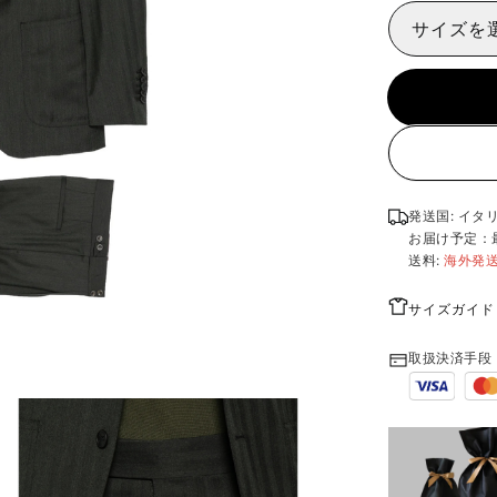
サイズを
発送国: イタ
お届け予定：
送料:
海外発
サイズガイド
取扱決済手段