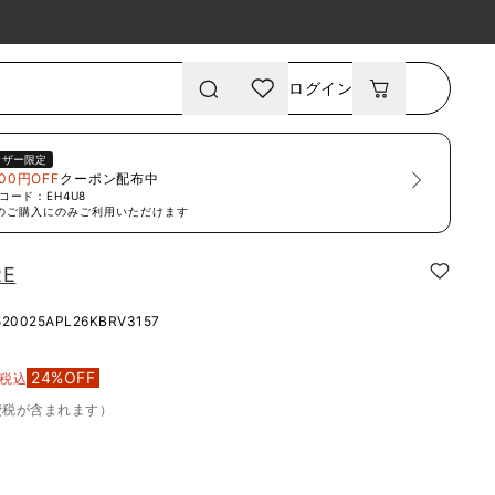
ログイン
ーザー限定
00円OFF
クーポン配布中
コード：
EH4U8
のご購入にのみご利用いただけます
RE
520025APL26KBRV3157
24
%OFF
税込
費税が含まれます）