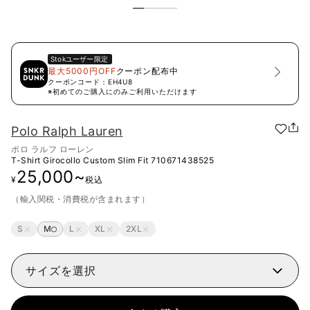
Stok
ユーザー限定
最大5000円OFF
クーポン配布中
クーポンコード：
EH4U8
※初めてのご購入にのみご利用いただけます
Polo Ralph Lauren
ポロ ラルフ ローレン
T-Shirt Girocollo Custom Slim Fit
710671438525
25,000
~
¥
税込
（輸入関税・消費税が含まれます）
S
M
L
XL
2XL
サイズを選択