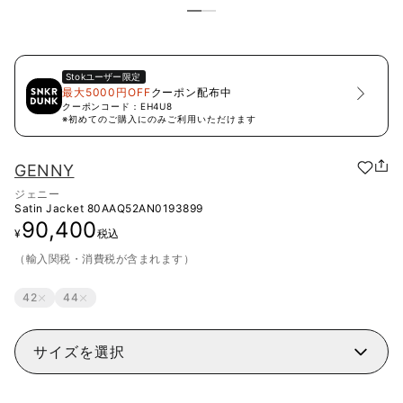
Stok
ユーザー限定
最大5000円OFF
クーポン配布中
クーポンコード：
EH4U8
※初めてのご購入にのみご利用いただけます
GENNY
ジェニー
Satin Jacket
80AAQ52AN0193899
90,400
¥
税込
（輸入関税・消費税が含まれます）
42
44
サイズを選択