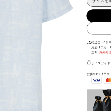
サイズを
発送国: イタ
お届け予定：
送料:
海外発
サイズガイド
取扱決済手段