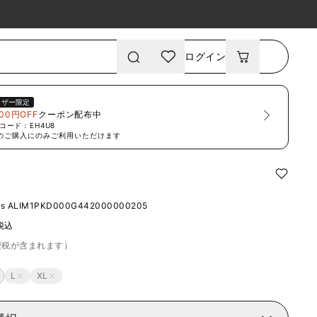
ログイン
ーザー限定
00円OFF
クーポン配布中
コード：
EH4U8
のご購入にのみご利用いただけます
ts
ALIM1PKD000G442000000205
税込
費税が含まれます）
L
XL