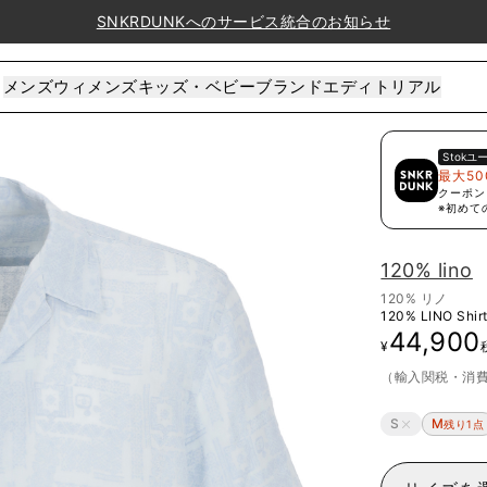
SNKRDUNKへのサービス統合のお知らせ
メンズ
ウィメンズ
キッズ・ベビー
ブランド
エディトリアル
Stok
ユ
最大50
クーポン
※初めて
120% lino
120% リノ
120% LINO Shir
44,900
¥
（輸入関税・消
S
M
残り1点