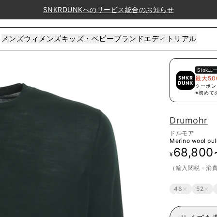
SNKRDUNKへのサービス統合のお知らせ
メンズ
ウィメンズ
キッズ・ベビー
ブランド
エディトリアル
Stok
ユ
最大50
クーポン
※初めて
Drumohr
ドルモア
Merino wool pul
68,800
¥
（輸入関税・消
48
52