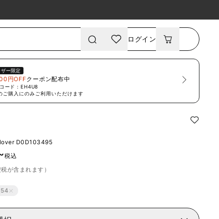
ログイン
ーザー限定
00円OFF
クーポン配布中
コード：
EH4U8
のご購入にのみご利用いただけます
lover
D0D103495
~
税込
費税が含まれます）
54