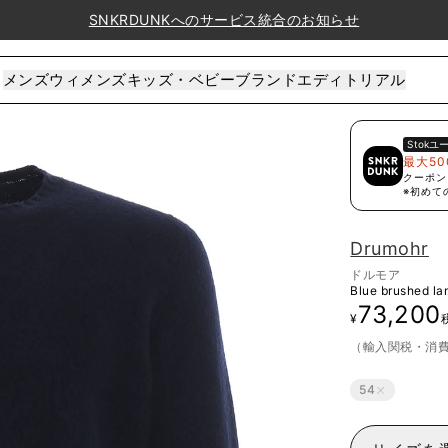
SNKRDUNKへのサービス統合のお知らせ
メンズ
ウィメンズ
キッズ・ベビー
ブランド
エディトリアル
Stok
ユ
最大50
クーポン
※初めて
Drumohr
ドルモア
Blue brushed l
73,200
¥
（輸入関税・消
54