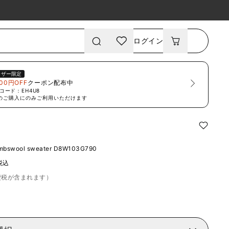
ログイン
ーザー限定
00円OFF
クーポン配布中
コード：
EH4U8
のご購入にのみご利用いただけます
ambswool sweater
D8W103G790
税込
費税が含まれます）