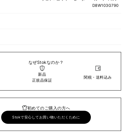
D8W103G790
なぜStokなのか？
新品
関税・送料込み
い
正規品保証
初めてのご購入の方へ
Stokで安心してお買い物いただくために