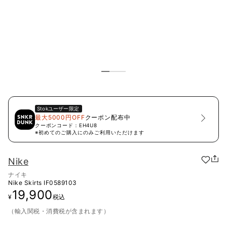
Stok
ユーザー限定
最大5000円OFF
クーポン配布中
クーポンコード：
EH4U8
※初めてのご購入にのみご利用いただけます
Nike
ナイキ
Nike Skirts
IF0589103
19,900
¥
税込
（輸入関税・消費税が含まれます）