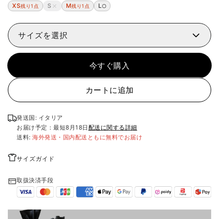
XS
S
M
L
残り1点
残り1点
サイズを選択
今すぐ購入
カートに追加
発送国: イタリア
お届け予定：最短
8月18日
配送に関する詳細
送料:
海外発送・国内配送ともに無料でお届け
サイズガイド
取扱決済手段