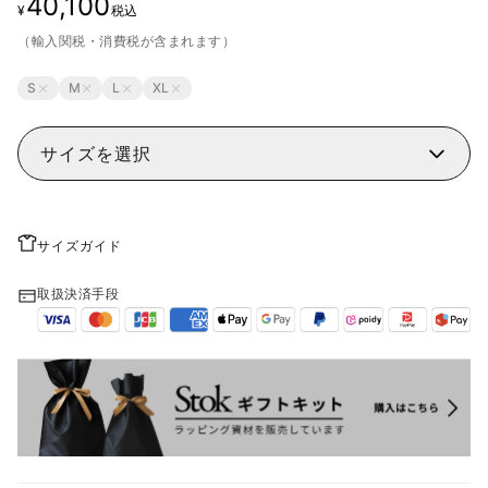
40,100
¥
税込
（輸入関税・消費税が含まれます）
S
M
L
XL
サイズを選択
サイズガイド
取扱決済手段