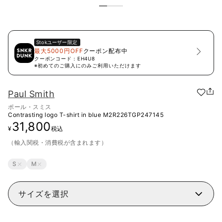
Stok
ユーザー限定
最大5000円OFF
クーポン配布中
クーポンコード：
EH4U8
※初めてのご購入にのみご利用いただけます
Paul Smith
ポール・スミス
Contrasting logo T-shirt in blue
M2R226TGP247145
31,800
¥
税込
（輸入関税・消費税が含まれます）
S
M
サイズを選択