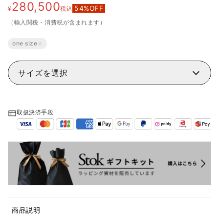
280,500
54
%OFF
¥
税込
（輸入関税・消費税が含まれます）
one size
サイズを選択
取扱決済手段
商品説明